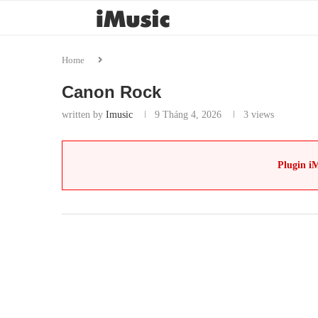
Home
Canon Rock
written by
Imusic
9 Tháng 4, 2026
3
views
Plugin iM