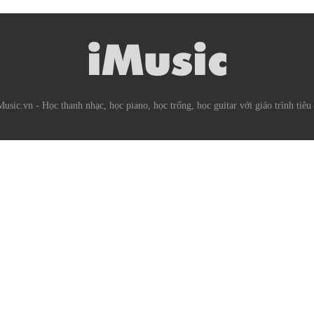
usic.vn - Học thanh nhạc, học piano, học trống, học guitar với giáo trình tiê