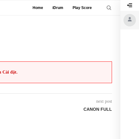
Home
iDrum
Play Score
n Cài đặt.
next post
CANON FULL